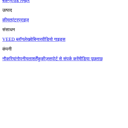
बैकग्राउंड रिमूवर
उत्पाद
कीमत
एंटरप्राइज़
संसाधन
VEED ब्लॉग
लेख
वेबिनार
वीडियो गाइड्स
कंपनी
नौकरियां
गोपनीयता
शर्तें
कुकीज़
सपोर्ट से संपर्क करें
मीडिया पूछताछ