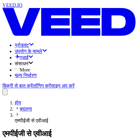
VEED.IO
प्रोडक्ट
उपयोग के मामले
एआई
संसाधन
More
मूल्य निर्धारण
बिक्री से बात करें
लॉगिन करें
साइन अप करें
होम
बदलना
एमपीईजी से एवीआई
एमपीईजी से एवीआई