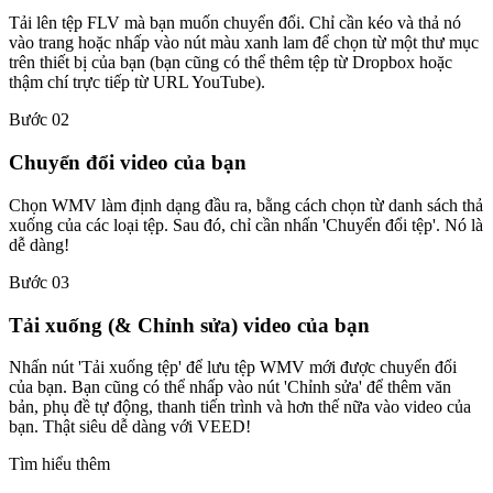
Tải lên tệp FLV mà bạn muốn chuyển đổi. Chỉ cần kéo và thả nó
vào trang hoặc nhấp vào nút màu xanh lam để chọn từ một thư mục
trên thiết bị của bạn (bạn cũng có thể thêm tệp từ Dropbox hoặc
thậm chí trực tiếp từ URL YouTube).
Bước 02
Chuyển đổi video của bạn
Chọn WMV làm định dạng đầu ra, bằng cách chọn từ danh sách thả
xuống của các loại tệp. Sau đó, chỉ cần nhấn 'Chuyển đổi tệp'. Nó là
dễ dàng!
Bước 03
Tải xuống (& Chỉnh sửa) video của bạn
Nhấn nút 'Tải xuống tệp' để lưu tệp WMV mới được chuyển đổi
của bạn. Bạn cũng có thể nhấp vào nút 'Chỉnh sửa' để thêm văn
bản, phụ đề tự động, thanh tiến trình và hơn thế nữa vào video của
bạn. Thật siêu dễ dàng với VEED!
Tìm hiểu thêm