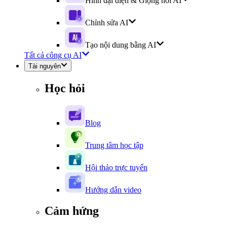
Hình đại diện & Giọng nói AI
Chỉnh sửa AI
Tạo nội dung bằng AI
Tất cả công cụ AI
Tài nguyên
Học hỏi
Blog
Trung tâm học tập
Hội thảo trực tuyến
Hướng dẫn video
Cảm hứng