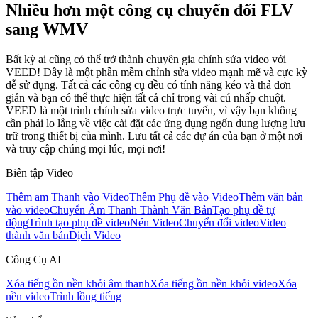
Nhiều hơn một công cụ chuyển đổi FLV
sang WMV
Bất kỳ ai cũng có thể trở thành chuyên gia chỉnh sửa video với
VEED! Đây là một phần mềm chỉnh sửa video mạnh mẽ và cực kỳ
dễ sử dụng. Tất cả các công cụ đều có tính năng kéo và thả đơn
giản và bạn có thể thực hiện tất cả chỉ trong vài cú nhấp chuột.
VEED là một trình chỉnh sửa video trực tuyến, vì vậy bạn không
cần phải lo lắng về việc cài đặt các ứng dụng ngốn dung lượng lưu
trữ trong thiết bị của mình. Lưu tất cả các dự án của bạn ở một nơi
và truy cập chúng mọi lúc, mọi nơi!
Biên tập Video
Thêm am Thanh vào Video
Thêm Phụ đề vào Video
Thêm văn bản
vào video
Chuyển Âm Thanh Thành Văn Bản
Tạo phụ đề tự
động
Trình tạo phụ đề video
Nén Video
Chuyển đổi video
Video
thành văn bản
Dịch Video
Công Cụ AI
Xóa tiếng ồn nền khỏi âm thanh
Xóa tiếng ồn nền khỏi video
Xóa
nền video
Trình lồng tiếng