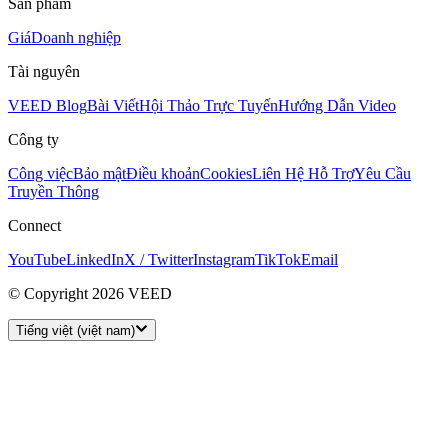
Sản phẩm
Giá
Doanh nghiệp
Tài nguyên
VEED Blog
Bài Viết
Hội Thảo Trực Tuyến
Hướng Dẫn Video
Công ty
Công việc
Bảo mật
Điều khoản
Cookies
Liên Hệ Hỗ Trợ
Yêu Cầu
Truyền Thông
Connect
YouTube
LinkedIn
X / Twitter
Instagram
TikTok
Email
© Copyright 2026 VEED
Tiếng việt (việt nam)