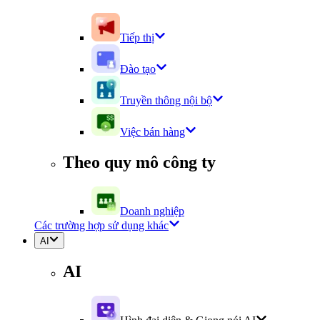
Tiếp thị
Đào tạo
Truyền thông nội bộ
Việc bán hàng
Theo quy mô công ty
Doanh nghiệp
Các trường hợp sử dụng khác
AI
AI