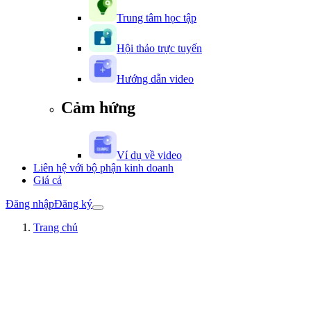
Trung tâm học tập
Hội thảo trực tuyến
Hướng dẫn video
Cảm hứng
Ví dụ về video
Liên hệ với bộ phận kinh doanh
Giá cả
Đăng nhập
Đăng ký
Trang chủ