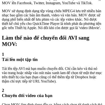
MOV lên Facebook, Twitter, Instagram, YouTube và TikTok.
MOV sử dụng định dạng tệp vùng chứa MPEG4 lưu trữ nhiều bản
nhạc bao gồm các bản âm thanh, video và văn bản. MOV được sử
dụng phổ biến nhất để lưu phim và các tệp video khác. Nó được
thiết kế chủ yếu cho QuickTime Player là trình phát đa phương tiện
gốc trên Thiết bị Apple. Nó đôi khi còn được gọi là 'video iMovie'.
Làm thế nào để chuyển đổi AVI sang
MOV:
1
Tải lên một tập tin
Tải lên tệp AVI mà bạn muốn chuyển đổi. Chỉ cần kéo và thả nó
vào trang hoặc nhấp vào nút màu xanh lam để chọn từ một thư mục
trên thiết bị của bạn (bạn cũng có thể thêm tệp từ Dropbox hoặc
thậm chí trực tiếp từ URL YouTube).
2
Chuyển đổi video của bạn
Chọn MOV làm định dạng đầu ra, bằng cách chọn từ danh sách thả