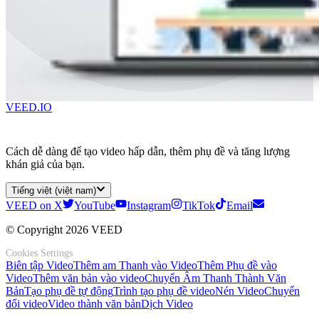
VEED.IO
Cách dễ dàng để tạo video hấp dẫn, thêm phụ đề và tăng lượng
khán giả của bạn.
Tiếng việt (việt nam)
VEED on X
YouTube
Instagram
TikTok
Email
© Copyright 2026 VEED
Cookies Settings
Biên tập Video
Thêm am Thanh vào Video
Thêm Phụ đề vào
Video
Thêm văn bản vào video
Chuyển Âm Thanh Thành Văn
Bản
Tạo phụ đề tự động
Trình tạo phụ đề video
Nén Video
Chuyển
đổi video
Video thành văn bản
Dịch Video