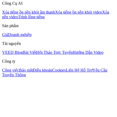
Công Cụ AI
Xóa tiếng ồn nền khỏi âm thanh
Xóa tiếng ồn nền khỏi video
Xóa
nền video
Trình lồng tiếng
Sản phẩm
Giá
Doanh nghiệp
Tài nguyên
VEED Blog
Bài Viết
Hội Thảo Trực Tuyến
Hướng Dẫn Video
Công ty
Công việc
Bảo mật
Điều khoản
Cookies
Liên Hệ Hỗ Trợ
Yêu Cầu
Truyền Thông