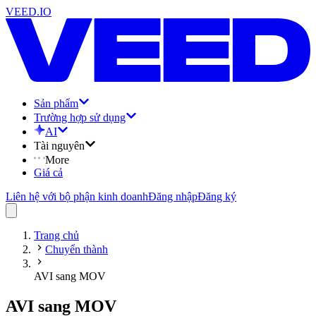
VEED.IO
Sản phẩm
Trường hợp sử dụng
AI
Tài nguyên
More
Giá cả
Liên hệ với bộ phận kinh doanh
Đăng nhập
Đăng ký
Trang chủ
Chuyển thành
AVI sang MOV
AVI sang MOV