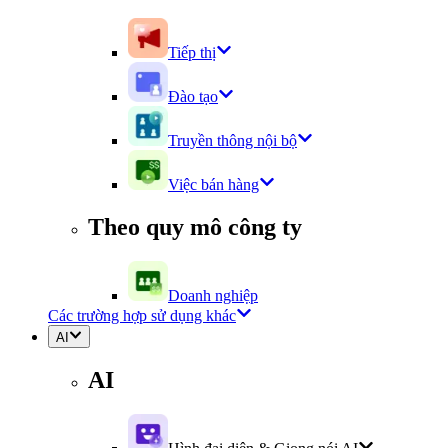
Tiếp thị
Đào tạo
Truyền thông nội bộ
Việc bán hàng
Theo quy mô công ty
Doanh nghiệp
Các trường hợp sử dụng khác
AI
AI