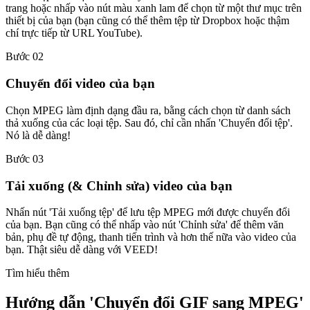
trang hoặc nhấp vào nút màu xanh lam để chọn từ một thư mục trên
thiết bị của bạn (bạn cũng có thể thêm tệp từ Dropbox hoặc thậm
chí trực tiếp từ URL YouTube).
Bước 02
Chuyển đổi video của bạn
Chọn MPEG làm định dạng đầu ra, bằng cách chọn từ danh sách
thả xuống của các loại tệp. Sau đó, chỉ cần nhấn 'Chuyển đổi tệp'.
Nó là dễ dàng!
Bước 03
Tải xuống (& Chỉnh sửa) video của bạn
Nhấn nút 'Tải xuống tệp' để lưu tệp MPEG mới được chuyển đổi
của bạn. Bạn cũng có thể nhấp vào nút 'Chỉnh sửa' để thêm văn
bản, phụ đề tự động, thanh tiến trình và hơn thế nữa vào video của
bạn. Thật siêu dễ dàng với VEED!
Tìm hiểu thêm
Hướng dẫn 'Chuyển đổi GIF sang MPEG'