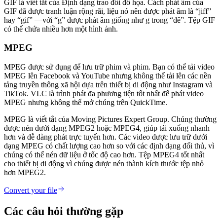
GIF là viết tắt của Định dạng trao đổi đồ họa. Cách phát âm của
GIF đã được tranh luận rộng rãi, liệu nó nên được phát âm là “jiff”
hay “gif” —với “g” được phát âm giống như g trong “dê”. Tệp GIF
có thể chứa nhiều hơn một hình ảnh.
MPEG
MPEG được sử dụng để lưu trữ phim và phim. Bạn có thể tải video
MPEG lên Facebook và YouTube nhưng không thể tải lên các nền
tảng truyền thông xã hội dựa trên thiết bị di động như Instagram và
TikTok. VLC là trình phát đa phương tiện tốt nhất để phát video
MPEG nhưng không thể mở chúng trên QuickTime.
MPEG là viết tắt của Moving Pictures Expert Group. Chúng thường
được nén dưới dạng MPEG2 hoặc MPEG4, giúp tải xuống nhanh
hơn và dễ dàng phát trực tuyến hơn. Các video được lưu trữ dưới
dạng MPEG có chất lượng cao hơn so với các định dạng đối thủ, vì
chúng có thể nén dữ liệu ở tốc độ cao hơn. Tệp MPEG4 tốt nhất
cho thiết bị di động vì chúng được nén thành kích thước tệp nhỏ
hơn MPEG2.
Convert your file
Các câu hỏi thường gặp