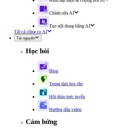
Hình đại diện & Giọng nói AI
Chỉnh sửa AI
Tạo nội dung bằng AI
Tất cả công cụ AI
Tài nguyên
Học hỏi
Blog
Trung tâm học tập
Hội thảo trực tuyến
Hướng dẫn video
Cảm hứng