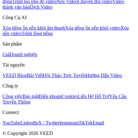
động
Trình tạo phụ đề video
Nén Video
Chuyển đổi video
Video
thành văn bản
Dịch Video
Công Cụ AI
Xóa tiếng ồn nền khỏi âm thanh
Xóa tiếng ồn nền khỏi video
Xóa
nền video
Trình lồng tiếng
Sản phẩm
Giá
Doanh nghiệp
Tài nguyên
VEED Blog
Bài Viết
Hội Thảo Trực Tuyến
Hướng Dẫn Video
Công ty
Công việc
Bảo mật
Điều khoản
Cookies
Liên Hệ Hỗ Trợ
Yêu Cầu
Truyền Thông
Connect
YouTube
LinkedIn
X / Twitter
Instagram
TikTok
Email
© Copyright 2026 VEED