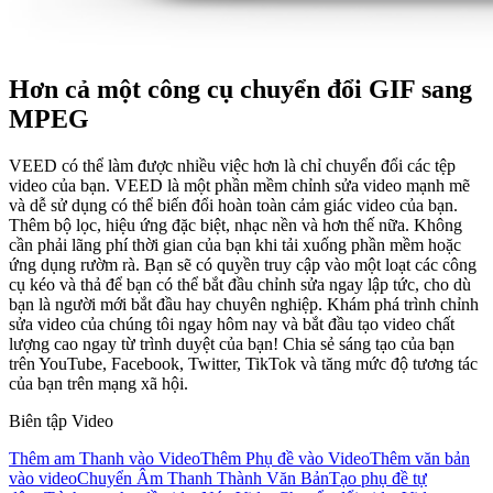
Hơn cả một công cụ chuyển đổi GIF sang
MPEG
VEED có thể làm được nhiều việc hơn là chỉ chuyển đổi các tệp
video của bạn. VEED là một phần mềm chỉnh sửa video mạnh mẽ
và dễ sử dụng có thể biến đổi hoàn toàn cảm giác video của bạn.
Thêm bộ lọc, hiệu ứng đặc biệt, nhạc nền và hơn thế nữa. Không
cần phải lãng phí thời gian của bạn khi tải xuống phần mềm hoặc
ứng dụng rườm rà. Bạn sẽ có quyền truy cập vào một loạt các công
cụ kéo và thả để bạn có thể bắt đầu chỉnh sửa ngay lập tức, cho dù
bạn là người mới bắt đầu hay chuyên nghiệp. Khám phá trình chỉnh
sửa video của chúng tôi ngay hôm nay và bắt đầu tạo video chất
lượng cao ngay từ trình duyệt của bạn! Chia sẻ sáng tạo của bạn
trên YouTube, Facebook, Twitter, TikTok và tăng mức độ tương tác
của bạn trên mạng xã hội.
Biên tập Video
Thêm am Thanh vào Video
Thêm Phụ đề vào Video
Thêm văn bản
vào video
Chuyển Âm Thanh Thành Văn Bản
Tạo phụ đề tự