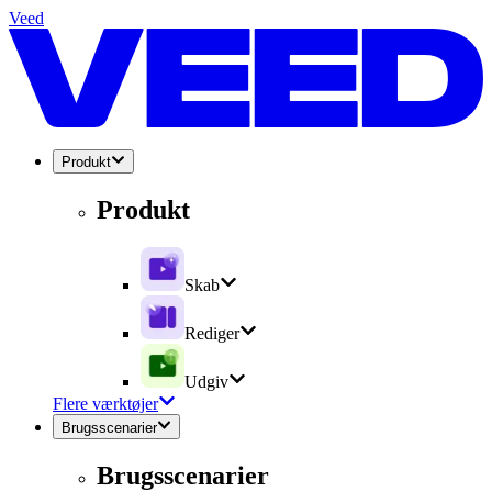
Veed
Produkt
Produkt
Skab
Rediger
Udgiv
Flere værktøjer
Brugsscenarier
Brugsscenarier