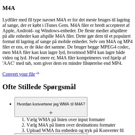
M4A
Lydfiler med fil type navnet M4A er for det meste bruges til lagring
af sange, der er købt i iTunes Gem. M4A filer er bredt accepteret af
Apple, Android- og Windows-enheder. De fleste medier afspillere
på alle enheder kan afspille M4A filer. Dette gør dem til et populært
format til lagring af sange på mobile enheder. Selv om M4A og MP4
filer er ens, er de ikke det samme. De bruger begge MPEG4 codec,
men M4A filer kan kun lagre lyd, hvorimod MP4 kan lagre både
video og lyd. Hvad mere er, M4A filer komprimeres ved hjælp af
'AAC' med tab, som giver dem en mindre filstørrelse end MP4.
Convert your file
Ofte Stillede Spørgsmål
Hvordan konverterer jeg WMA til M4A?
Vælg WMA på listen over input formater
Vælg M4A på listen over destinations formater
Upload WMA fra enheden og tryk på Konverter fil