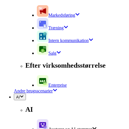
Markedsføring
Træning
Intern kommunikation
Salg
Efter virksomhedsstørrelse
Enterprise
Andre brugsscenarier
AI
AI