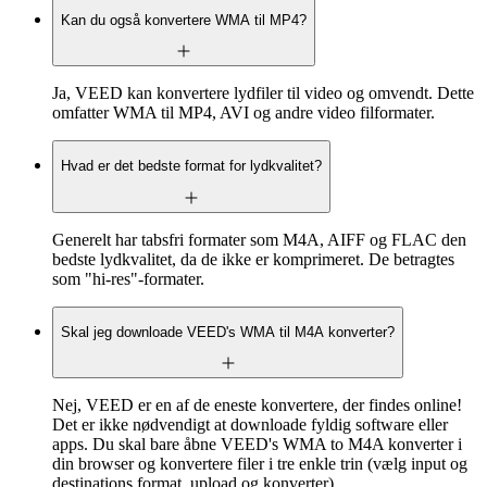
Kan du også konvertere WMA til MP4?
Ja, VEED kan konvertere lydfiler til video og omvendt. Dette
omfatter WMA til MP4, AVI og andre video filformater.
Hvad er det bedste format for lydkvalitet?
Generelt har tabsfri formater som M4A, AIFF og FLAC den
bedste lydkvalitet, da de ikke er komprimeret. De betragtes
som "hi-res"-formater.
Skal jeg downloade VEED's WMA til M4A konverter?
Nej, VEED er en af de eneste konvertere, der findes online!
Det er ikke nødvendigt at downloade fyldig software eller
apps. Du skal bare åbne VEED's WMA to M4A konverter i
din browser og konvertere filer i tre enkle trin (vælg input og
destinations format, upload og konverter).