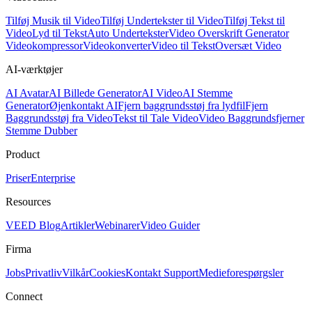
Tilføj Musik til Video
Tilføj Undertekster til Video
Tilføj Tekst til
Video
Lyd til Tekst
Auto Undertekster
Video Overskrift Generator
Videokompressor
Videokonverter
Video til Tekst
Oversæt Video
AI-værktøjer
AI Avatar
AI Billede Generator
AI Video
AI Stemme
Generator
Øjenkontakt AI
Fjern baggrundsstøj fra lydfil
Fjern
Baggrundsstøj fra Video
Tekst til Tale Video
Video Baggrundsfjerner
Stemme Dubber
Product
Priser
Enterprise
Resources
VEED Blog
Artikler
Webinarer
Video Guider
Firma
Jobs
Privatliv
Vilkår
Cookies
Kontakt Support
Medieforespørgsler
Connect