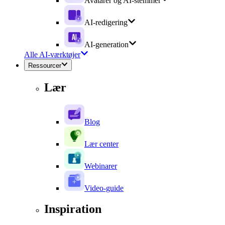
Avatarer og AI-stemmer
AI-redigering
AI-generation
Alle AI-værktøjer
Ressourcer
Lær
Blog
Lær center
Webinarer
Video-guide
Inspiration