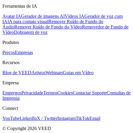
Ferramentas de IA
Avatar IA
Gerador de imagens AI
Vídeos IA
Gerador de voz com
IA
IA para contato visual
Remover Ruído de Fundo do
Áudio
Remover Ruído de Fundo do Vídeo
Removedor de Fundo de
Vídeo
Dobragem de voz
Produtos
Preços
Empresas
Recursos
Blog de VEED
Artigos
Webinars
Guias em Vídeo
Empresa
Empregos
Privacidade
Termos
Cookies
Contactar Suporte
Consultas de
Imprensa
Connect
YouTube
LinkedIn
X / Twitter
Instagram
TikTok
Email
© Copyright 2026 VEED