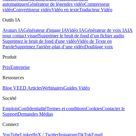
automatiques
Générateur de légendes vidéo
Compresseur
vidéo
Convertisseur vidéo
Vidéo en texte
Traducteur Vidéo
Outils IA
Avatars IA
Générateur d'image IA
Vidéo IA
Générateur de voix IA
IA
pour contact visuel
Supprimer le bruit de fond d’un fichier audio
Supprimez le bruit de fond d'une vidéo
Vidéo de Texte en
Parole
Supprimez l'arrière-plan d’une vidéo
Doublage voix
Produit
Prix
Entreprise
Ressources
Blog VEED
Articles
Webinaires
Guides Vidéo
Société
Emplois
Confidentialité
Termes et conditions
Cookies
Contacter le
Support
Demandes Médias
Connect
YouTube
LinkedIn
X / Twitter
Instagram
TikTok
Email