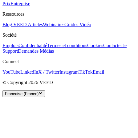
Prix
Entreprise
Ressources
Blog VEED
Articles
Webinaires
Guides Vidéo
Société
Emplois
Confidentialité
Termes et conditions
Cookies
Contacter le
Support
Demandes Médias
Connect
YouTube
LinkedIn
X / Twitter
Instagram
TikTok
Email
© Copyright 2026 VEED
Francaise (France)