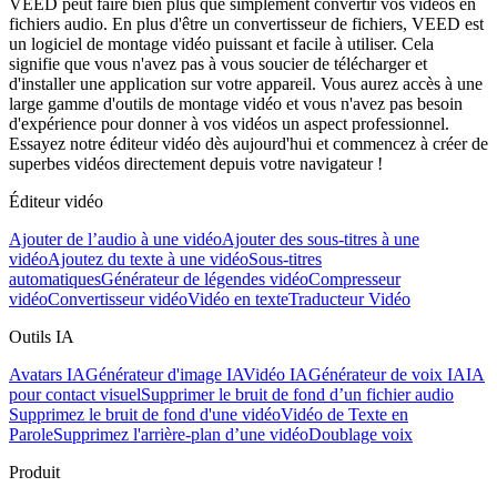
VEED peut faire bien plus que simplement convertir vos vidéos en
fichiers audio. En plus d'être un convertisseur de fichiers, VEED est
un logiciel de montage vidéo puissant et facile à utiliser. Cela
signifie que vous n'avez pas à vous soucier de télécharger et
d'installer une application sur votre appareil. Vous aurez accès à une
large gamme d'outils de montage vidéo et vous n'avez pas besoin
d'expérience pour donner à vos vidéos un aspect professionnel.
Essayez notre éditeur vidéo dès aujourd'hui et commencez à créer de
superbes vidéos directement depuis votre navigateur !
Éditeur vidéo
Ajouter de l’audio à une vidéo
Ajouter des sous-titres à une
vidéo
Ajoutez du texte à une vidéo
Sous-titres
automatiques
Générateur de légendes vidéo
Compresseur
vidéo
Convertisseur vidéo
Vidéo en texte
Traducteur Vidéo
Outils IA
Avatars IA
Générateur d'image IA
Vidéo IA
Générateur de voix IA
IA
pour contact visuel
Supprimer le bruit de fond d’un fichier audio
Supprimez le bruit de fond d'une vidéo
Vidéo de Texte en
Parole
Supprimez l'arrière-plan d’une vidéo
Doublage voix
Produit