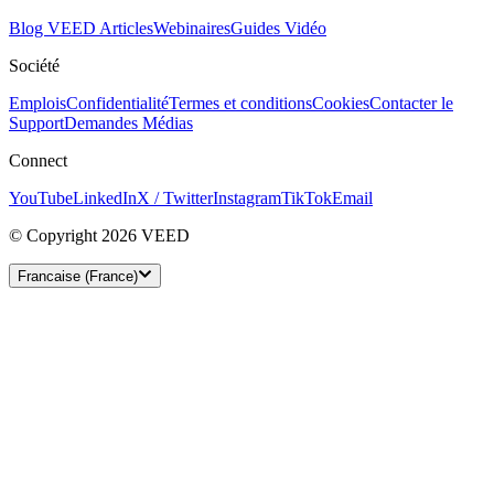
Blog VEED
Articles
Webinaires
Guides Vidéo
Société
Emplois
Confidentialité
Termes et conditions
Cookies
Contacter le
Support
Demandes Médias
Connect
YouTube
LinkedIn
X / Twitter
Instagram
TikTok
Email
© Copyright 2026 VEED
Francaise (France)