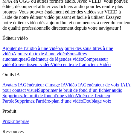
M4A en OGG ou autres formats audio. Avec VEED, vous pouvez
éditer, découper et affiner vos fichiers audio pour les rendre plus
propres. Vous pouvez également éditer des vidéos sur VEED à
l'aide de notre éditeur vidéo puissant et facile à utiliser. Essayez
notre éditeur vidéo dès aujourd'hui et commencez à créer du contenu
de qualité professionnelle directement depuis votre navigateur !
Éditeur vidéo
Ajouter de l’audio à une vidéo
Ajouter des sous-titres à une
vidéo
Ajoutez du texte à une vidéo
Sous-titres
automatiques
Générateur de légendes vidéo
Compresseur
vidéo
Convertisseur vidéo
Vidéo en texte
Traducteur Vidéo
Outils IA
Avatars IA
Générateur d'image IA
Vidéo IA
Générateur de voix IA
IA
pour contact visuel
Supprimer le bruit de fond d’un fichier audio
Supprimez le bruit de fond d'une vidéo
Vidéo de Texte en
Parole
Supprimez l'arrière-plan d’une vidéo
Doublage voix
Produit
Prix
Entreprise
Ressources