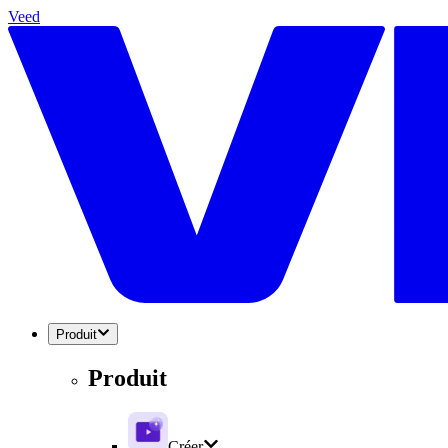
Veed
Produit
Produit
Créer