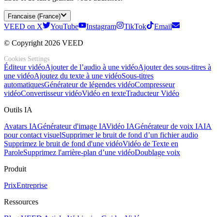
Francaise (France)
VEED on X
YouTube
Instagram
TikTok
Email
© Copyright 2026 VEED
Cookies Settings
Éditeur vidéo
Ajouter de l’audio à une vidéo
Ajouter des sous-titres à
une vidéo
Ajoutez du texte à une vidéo
Sous-titres
automatiques
Générateur de légendes vidéo
Compresseur
vidéo
Convertisseur vidéo
Vidéo en texte
Traducteur Vidéo
Outils IA
Avatars IA
Générateur d'image IA
Vidéo IA
Générateur de voix IA
IA
pour contact visuel
Supprimer le bruit de fond d’un fichier audio
Supprimez le bruit de fond d'une vidéo
Vidéo de Texte en
Parole
Supprimez l'arrière-plan d’une vidéo
Doublage voix
Produit
Prix
Entreprise
Ressources