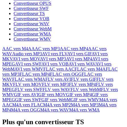
Convertisseur OPUS
Convertisseur SWF
Convertisseur TS
Convertisseur VOB
Convertisseur WAV
Convertisseur WebM
Convertisseur WMA
Convertisseur WMV
AAC vers M4A
AAC vers MP3
AAC vers MP4
AAC vers
WAV
Audio vers MP3
AVI vers FLV
AVI vers GIF
AVI vers
MKV
AVI vers MOV
AVI vers MP3
AVI vers MP4
AVI vers
MPEG
AVI vers SWF
AVI vers VOB
AVI vers WAV
AVI vers
WebM
AVI vers WMV
FLAC vers AAC
FLAC vers M4A
FLAC
vers MP3
FLAC vers MP4
FLAC vers OGG
FLAC vers
WAV
FLAC vers WMA
FLV vers AVI
FLV vers GIF
FLV vers
MKV
FLV vers MOV
FLV vers MP3
FLV vers MP4
FLV vers
MPEG
FLV vers SWF
FLV vers WAV
FLV vers WebM
FLV vers
WMV
GIF vers AVI
GIF vers MOV
GIF vers MP4
GIF vers
MPEG
GIF vers SWF
GIF vers WebM
GIF vers WMV
M4A vers
AAC
M4A vers FLAC
M4A vers MP2
M4A vers MP3
M4A vers
MP4
M4A vers OGG
M4A vers WAV
M4A vers WMA
Plus qu'un convertisseur TS