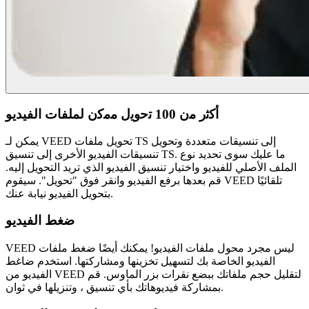
أﻛﺛر ﻣن 100 ﺗﺣوﯾل ﻣﻣﻛن لملفات الفيديو
يمكن لـ VEED تحويل ملفات TS إلى تنسيقات متعددة وتحويل
تنسيقات الفيديو الأخرى إلى تنسيق TS. ما عليك سوى تحديد نوع
الملف الأصلي للفيديو واختيار تنسيق الفيديو الذي تريد التحويل إليه.
قم بعدها برفع الفيديو وانقر فوق "تحويل". سيقوم VEED تلقائيًا
بتحويل الفيديو نيابة عنك.
ضغط الفيديو
VEED ليس مجرد محول ملفات الفيديو! يمكنك أيضًا ضغط ملفات
الفيديو الخاصة بك لتسهيل تخزينها ومشاركتها. استخدم ضاغط
الفيديو من VEED لتقليل حجم ملفاتك ببضع نقرات بزر الماوس. قم
بمشاركة فيديوهاتك بأي تنسيق ، وتنزيلها في ثوان.