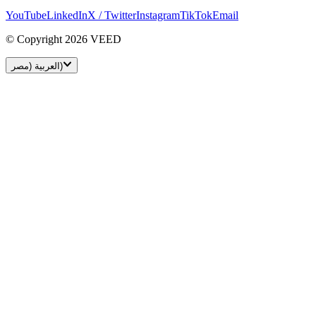
YouTube
LinkedIn
X / Twitter
Instagram
TikTok
Email
© Copyright 2026 VEED
العربية (مصر)