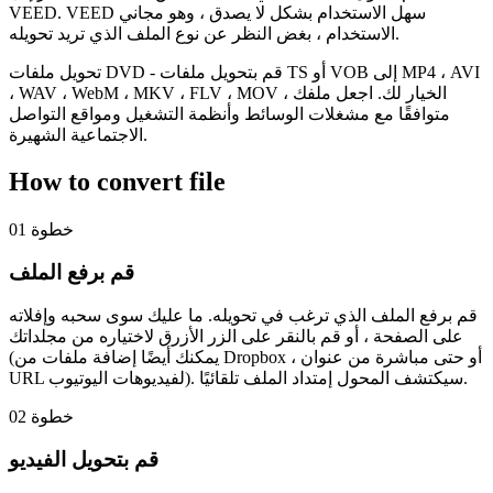
VEED. VEED سهل الاستخدام بشكل لا يصدق ، وهو مجاني
الاستخدام ، بغض النظر عن نوع الملف الذي تريد تحويله.
تحويل ملفات DVD - قم بتحويل ملفات TS أو VOB إلى MP4 ، AVI
، WAV ، WebM ، MKV ، FLV ، MOV ، الخيار لك. اجعل ملفك
متوافقًا مع مشغلات الوسائط وأنظمة التشغيل ومواقع التواصل
الاجتماعية الشهيرة.
How to convert file
خطوة 01
قم برفع الملف
قم برفع الملف الذي ترغب في تحويله. ما عليك سوى سحبه وإفلاته
على الصفحة ، أو قم بالنقر على الزر الأزرق لاختياره من مجلداتك
(يمكنك أيضًا إضافة ملفات من Dropbox ، أو حتى مباشرة من عنوان
URL لفيديوهات اليوتيوب). سيكتشف المحول إمتداد الملف تلقائيًا.
خطوة 02
قم بتحويل الفيديو