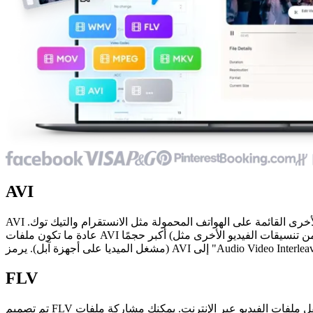
AVI
AVI هو تنسيق الفيديو الأكثر توافقًا مع أجهزة الويندوز. يمكنك مشاركته على الفيسبوك واليوتيوب ، ولكن ليس على منصات التواصل الاجتماعية الأخرى القائمة على الهواتف المحمولة مثل الانستقرام والتيك توك.
عادة ما تكون ملفات AVI أكبر حجمًا (لأنها تستخدم ضغطًا أقل من تنسيقات الفيديو الأخرى مثل MP4). مشغل الوسائط الأكثر توافقًا مع مقاطع فيديو AVI هو VLC. تنسيق AVI غير متوافق مع الكويك تايم
FLV
تم تصميم FLV بواسطة شركة أدوبي لنقل ملفات الفيديو عبر الإنترنت. يمكنك مشاركة ملفات FLV على الفيسبوك واليوتيوب، ولكن ليس على المنصات الاجتماعية الأخرى ومنصات مشاركة الفيديو. مشغل