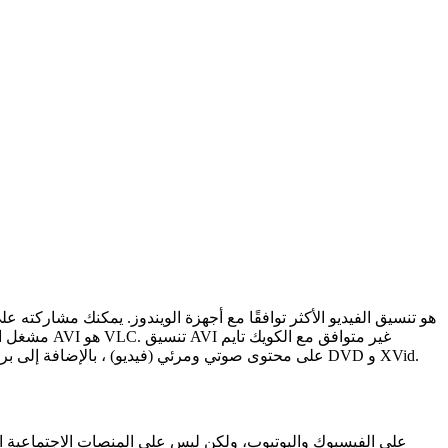
(مشغل الميديا على أجهزة آبل). يرمز AVI إلى "Audio Video Interleave" أي "تداخل الصوت والفيديو". يمكن أن تحتوي ملفات AVI على محتوى صوتي ومرئي (فيديو) ، بالإضافة إلى برامج ترميز DVD و XVid.