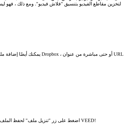
اضغط على زر "تنزيل ملف" لحفظ الملف المحول. يمكنك أيضًا النقر فوق الزر "تعديل" لإضافة نص وترجمة تلقائية وأشرطة تقدم والمزيد إلى الفيديو الخاص بك. الأمر سهل للغاية ، مع VEED!