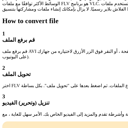
الوسائط الأكثر توافقًا مع ملفات FLV هو برنامج VLC. تُستخدم ملفات FLV (فلاش فيديو) لتخزين مقاطع الفيديو بتنسيق "فلاش فيديو". ومع ذلك ، فهو ليس تنسيقًا شائع الاستخدام اليوم ، لأن أدوبي أوقفت
How to convert file
1
قم برفع الملف
قم برفع ملف AVI الذي ترغب في تحويله. ما عليك سوى سحبه وإفلاته على الصفحة ، أو النقر فوق الزر الأزرق لاختياره من جهازك (يمكنك أيضًا إضافة ملفات من Dropbox ، أو حتى مباشرة من عنوان URL
على اليوتيوب).
2
تحويل الملف
3
تنزيل (وتحرير) الفيديو