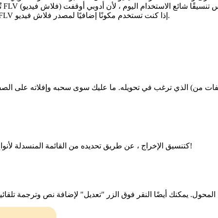
الفلاش بلاير رسميًا. لا يزال بإمكانك إنشاء ملفات ومشاركتها بتنسيق FLV إذا كنت تستخدم مكونًا إضافيًا لمصدر فلاش فيديو.
اختر FLV كتنسيق الإخراج ، عن طريق تحديده من القائمة المنسدلة لأنواع الملفات. ثم اضغط بعدها على "تحويل ملف". بكل بساطة!