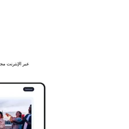
قم بتحويل AVI إلى ALV وتحويل تنسيقات الفيديو الأخرى إلى AVI عبر الإنتر