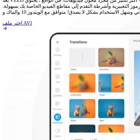
يعد VEED أكثر بكثير من مجرد محول فيديوهات! في الواقع ، يحتوي VEED كذلك على محرر فيديو قوي يمكنه مساعدتك في تحسين جودة الفيديو الخاص بك ببضع نقرات بسيطة. تحتوي مجموعة أدواتنا على
رموز التعبيرية وأشرطة التقدم إلى مقاطع الفيديو الخاصة بك بسهولة.
اختر ملف AVI