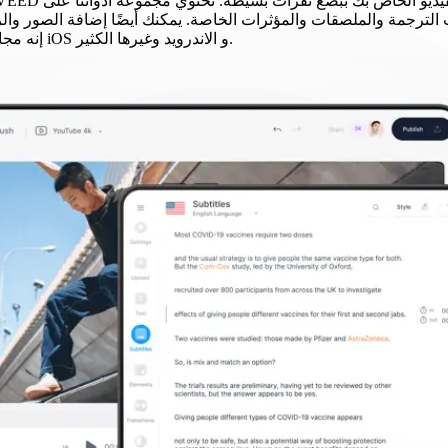
ات الترجمة والملصقات والمؤثرات الخاصة. يمكنك أيضًا إضافة الصور وال
إنه مجاني وسهل الاستخدام بشكل لا يصدق! متوافق مع الويندوز 10 والماك و iOS و الاندرويد وغيرها الكثير.