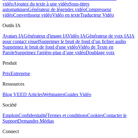
vidéo
Ajoutez du texte à une vidéo
Sous-titres
automatiques
Générateur de légendes vidéo
Compresseur
vidéo
Convertisseur vidéo
Vidéo en texte
Traducteur Vidéo
Outils IA
Avatars IA
Générateur d'image IA
Vidéo IA
Générateur de voix IA
IA
pour contact visuel
Supprimer le bruit de fond d’un fichier audio
Supprimez le bruit de fond d'une vidéo
Vidéo de Texte en
Parole
Supprimez l'arrière-plan d’une vidéo
Doublage voix
Produit
Prix
Entreprise
Ressources
Blog VEED
Articles
Webinaires
Guides Vidéo
Société
Emplois
Confidentialité
Termes et conditions
Cookies
Contacter le
Support
Demandes Médias
Connect