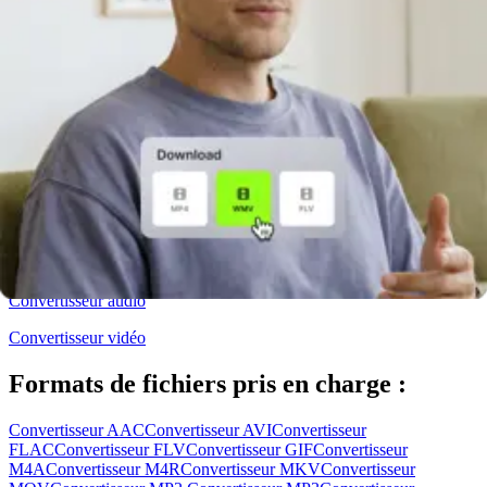
Exemples de vidéos
S'adresser au service des ventes
Tarification
Connexion
S'inscrire
Convertir
Convertissez vos fichiers vidéo, audio et image en ligne
Convertisseurs
Convertisseur audio
Convertisseur vidéo
Formats de fichiers pris en charge :
Convertisseur AAC
Convertisseur AVI
Convertisseur
FLAC
Convertisseur FLV
Convertisseur GIF
Convertisseur
M4A
Convertisseur M4R
Convertisseur MKV
Convertisseur