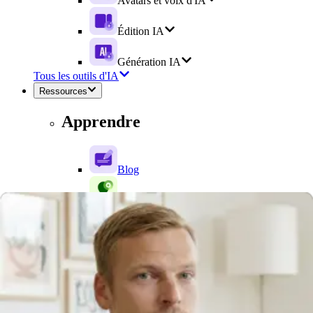
Avatars et voix d'IA
Édition IA
Génération IA
Tous les outils d'IA
Ressources
Apprendre
Blog
Centre d'apprentissage
Webinaires
Guide vidéo
Inspiration