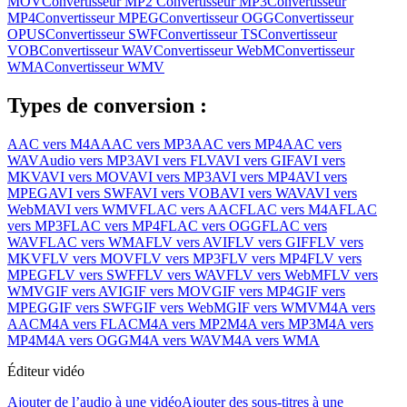
MOV
Convertisseur MP2
Convertisseur MP3
Convertisseur
MP4
Convertisseur MPEG
Convertisseur OGG
Convertisseur
OPUS
Convertisseur SWF
Convertisseur TS
Convertisseur
VOB
Convertisseur WAV
Convertisseur WebM
Convertisseur
WMA
Convertisseur WMV
Types de conversion :
AAC vers M4A
AAC vers MP3
AAC vers MP4
AAC vers
WAV
Audio vers MP3
AVI vers FLV
AVI vers GIF
AVI vers
MKV
AVI vers MOV
AVI vers MP3
AVI vers MP4
AVI vers
MPEG
AVI vers SWF
AVI vers VOB
AVI vers WAV
AVI vers
WebM
AVI vers WMV
FLAC vers AAC
FLAC vers M4A
FLAC
vers MP3
FLAC vers MP4
FLAC vers OGG
FLAC vers
WAV
FLAC vers WMA
FLV vers AVI
FLV vers GIF
FLV vers
MKV
FLV vers MOV
FLV vers MP3
FLV vers MP4
FLV vers
MPEG
FLV vers SWF
FLV vers WAV
FLV vers WebM
FLV vers
WMV
GIF vers AVI
GIF vers MOV
GIF vers MP4
GIF vers
MPEG
GIF vers SWF
GIF vers WebM
GIF vers WMV
M4A vers
AAC
M4A vers FLAC
M4A vers MP2
M4A vers MP3
M4A vers
MP4
M4A vers OGG
M4A vers WAV
M4A vers WMA
Éditeur vidéo
Ajouter de l’audio à une vidéo
Ajouter des sous-titres à une