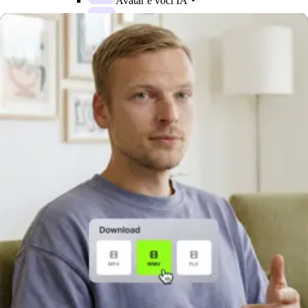
Avatar e voci IA
Editing IA
Generazione IA
Tutti gli strumenti IA
Risorse
Imparare
Blog
Centro di apprendimento
Webinar
Guida video
Ispirazione