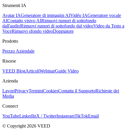
Strumenti IA
Avatar IA
Generatore di immagini AI
Vidéo IA
Generatore vocale
AI
Contatto visivo AI
Rimuovi rumori di sottofondo
dall'audio
Rimuovi rumori di sottofondo dal video
Video da Testo a
Voce
Rimuovi sfondo video
Doppiatore
Prodotto
Prezzo
Aziendale
Risorse
VEED Blog
Articoli
Webinar
Guide Video
Azienda
Lavori
Privacy
Termini
Cookies
Contatta il Supporto
Richieste dei
Media
Connect
YouTube
LinkedIn
X / Twitter
Instagram
TikTok
Email
© Copyright 2026 VEED