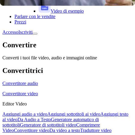
Video di esempio
Parlare con le vendite
Prezzi
Accesso
Iscriviti
Convertire
Converti i tuoi file video, audio e immagini online
Convertitrici
Convertitore audio
Convertitore video
Editor Video
Aggiungi audio a video
Aggiungi sottotitoli ai video
Aggiungi testo
al video
Da Audio a Testo
Generatore automatico di
sottotitoli
Generatore di sottotitoli video
Comprimere
Video
Convertitore video
Da video a testo
Traduttore video