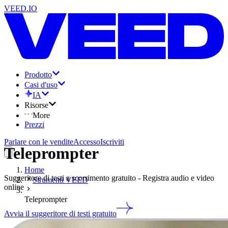
VEED.IO
Prodotto
Casi d'uso
IA
Risorse
More
Prezzi
Parlare con le vendite
Accesso
Iscriviti
Teleprompter
Home
Suggeritore di testi a scorrimento gratuito - Registra audio e video
Strumenti VEED
online
Teleprompter
Avvia il suggeritore di testi gratuito