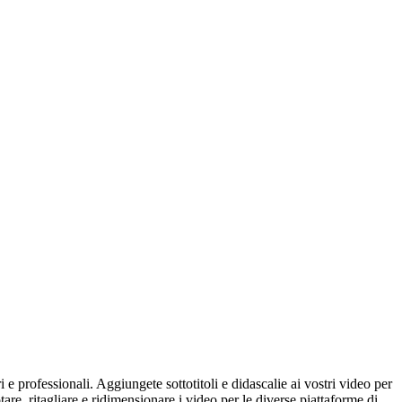
e professionali. Aggiungete sottotitoli e didascalie ai vostri video per
re, ritagliare e ridimensionare i video per le diverse piattaforme di