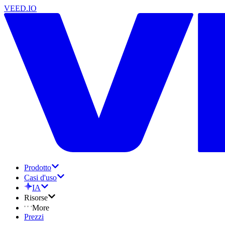
VEED.IO
Prodotto
Casi d'uso
IA
Risorse
More
Prezzi