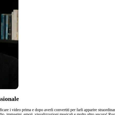
ssionale
e i video prima e dopo averli convertiti per farli apparire straordinari 
dio, immagini, emoji, visualizzazioni musicali e molto altro ancora! Ruota