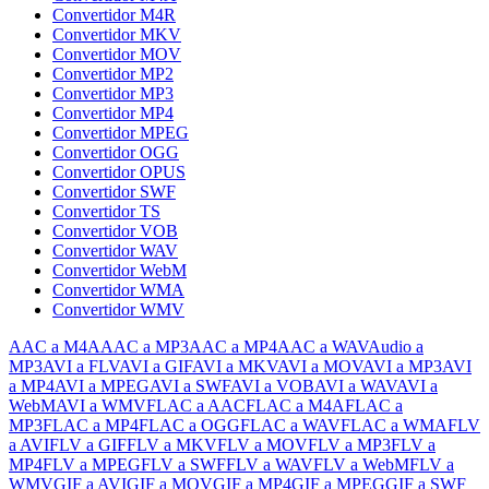
Convertidor M4R
Convertidor MKV
Convertidor MOV
Convertidor MP2
Convertidor MP3
Convertidor MP4
Convertidor MPEG
Convertidor OGG
Convertidor OPUS
Convertidor SWF
Convertidor TS
Convertidor VOB
Convertidor WAV
Convertidor WebM
Convertidor WMA
Convertidor WMV
AAC a M4A
AAC a MP3
AAC a MP4
AAC a WAV
Audio a
MP3
AVI a FLV
AVI a GIF
AVI a MKV
AVI a MOV
AVI a MP3
AVI
a MP4
AVI a MPEG
AVI a SWF
AVI a VOB
AVI a WAV
AVI a
WebM
AVI a WMV
FLAC a AAC
FLAC a M4A
FLAC a
MP3
FLAC a MP4
FLAC a OGG
FLAC a WAV
FLAC a WMA
FLV
a AVI
FLV a GIF
FLV a MKV
FLV a MOV
FLV a MP3
FLV a
MP4
FLV a MPEG
FLV a SWF
FLV a WAV
FLV a WebM
FLV a
WMV
GIF a AVI
GIF a MOV
GIF a MP4
GIF a MPEG
GIF a SWF