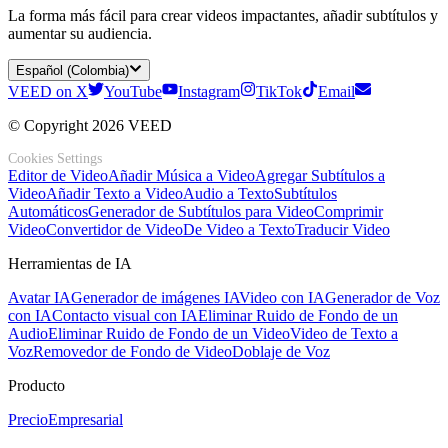
La forma más fácil para crear videos impactantes, añadir subtítulos y
aumentar su audiencia.
Español (Colombia)
VEED on X
YouTube
Instagram
TikTok
Email
© Copyright 2026 VEED
Cookies Settings
Editor de Video
Añadir Música a Video
Agregar Subtítulos a
Video
Añadir Texto a Video
Audio a Texto
Subtítulos
Automáticos
Generador de Subtítulos para Video
Comprimir
Video
Convertidor de Video
De Video a Texto
Traducir Video
Herramientas de IA
Avatar IA
Generador de imágenes IA
Video con IA
Generador de Voz
con IA
Contacto visual con IA
Eliminar Ruido de Fondo de un
Audio
Eliminar Ruido de Fondo de un Video
Video de Texto a
Voz
Removedor de Fondo de Video
Doblaje de Voz
Producto
Precio
Empresarial