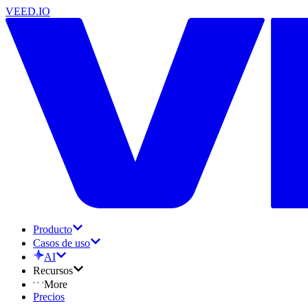
VEED.IO
Producto
Casos de uso
AI
Recursos
More
Precios