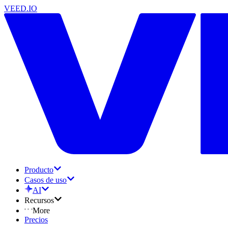
VEED.IO
Producto
Casos de uso
AI
Recursos
More
Precios