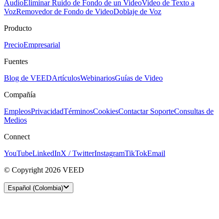
Audio
Eliminar Ruido de Fondo de un Video
Video de Texto a
Voz
Removedor de Fondo de Video
Doblaje de Voz
Producto
Precio
Empresarial
Fuentes
Blog de VEED
Artículos
Webinarios
Guías de Video
Compañía
Empleos
Privacidad
Términos
Cookies
Contactar Soporte
Consultas de
Medios
Connect
YouTube
LinkedIn
X / Twitter
Instagram
TikTok
Email
© Copyright 2026 VEED
Español (Colombia)