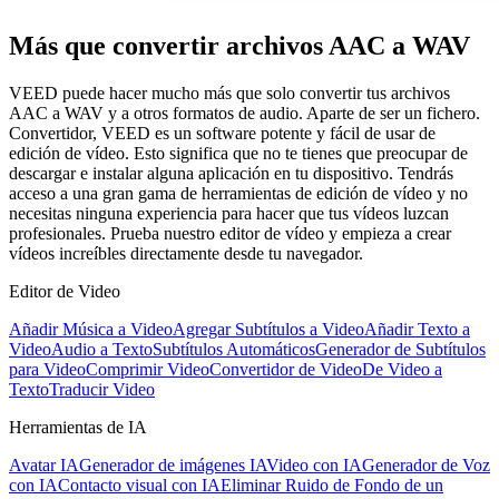
Más que convertir archivos AAC a WAV
VEED puede hacer mucho más que solo convertir tus archivos
AAC a WAV y a otros formatos de audio. Aparte de ser un fichero.
Convertidor, VEED es un software potente y fácil de usar de
edición de vídeo. Esto significa que no te tienes que preocupar de
descargar e instalar alguna aplicación en tu dispositivo. Tendrás
acceso a una gran gama de herramientas de edición de vídeo y no
necesitas ninguna experiencia para hacer que tus vídeos luzcan
profesionales. Prueba nuestro editor de vídeo y empieza a crear
vídeos increíbles directamente desde tu navegador.
Editor de Video
Añadir Música a Video
Agregar Subtítulos a Video
Añadir Texto a
Video
Audio a Texto
Subtítulos Automáticos
Generador de Subtítulos
para Video
Comprimir Video
Convertidor de Video
De Video a
Texto
Traducir Video
Herramientas de IA
Avatar IA
Generador de imágenes IA
Video con IA
Generador de Voz
con IA
Contacto visual con IA
Eliminar Ruido de Fondo de un