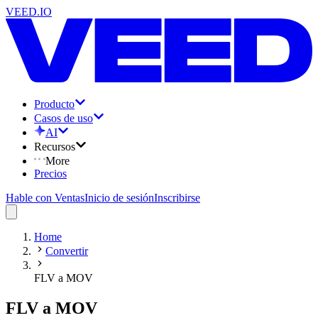
VEED.IO
Producto
Casos de uso
AI
Recursos
More
Precios
Hable con Ventas
Inicio de sesión
Inscribirse
Home
Convertir
FLV a MOV
FLV a MOV