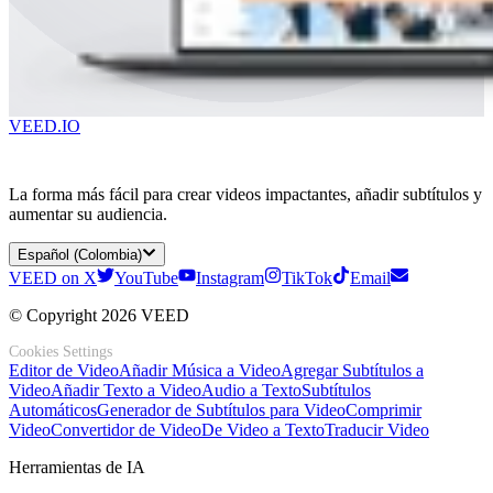
VEED.IO
La forma más fácil para crear videos impactantes, añadir subtítulos y
aumentar su audiencia.
Español (Colombia)
VEED on X
YouTube
Instagram
TikTok
Email
© Copyright 2026 VEED
Cookies Settings
Editor de Video
Añadir Música a Video
Agregar Subtítulos a
Video
Añadir Texto a Video
Audio a Texto
Subtítulos
Automáticos
Generador de Subtítulos para Video
Comprimir
Video
Convertidor de Video
De Video a Texto
Traducir Video
Herramientas de IA