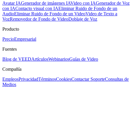
Avatar IA
Generador de imágenes IA
Video con IA
Generador de Voz
con IA
Contacto visual con IA
Eliminar Ruido de Fondo de un
Audio
Eliminar Ruido de Fondo de un Video
Video de Texto a
Voz
Removedor de Fondo de Video
Doblaje de Voz
Producto
Precio
Empresarial
Fuentes
Blog de VEED
Artículos
Webinarios
Guías de Video
Compañía
Empleos
Privacidad
Términos
Cookies
Contactar Soporte
Consultas de
Medios