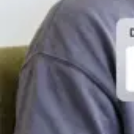
Centro di apprendimento
Webinar
Guida video
Ispirazione
Video di esempio
Parlare con le vendite
Prezzi
Accesso
Iscriviti
Convertire
Converti i tuoi file video, audio e immagini online
Convertitrici