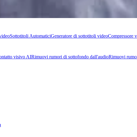
 video
Sottotitoli Automatici
Generatore di sottotitoli video
Compressore v
ntatto visivo AI
Rimuovi rumori di sottofondo dall'audio
Rimuovi rumori
a