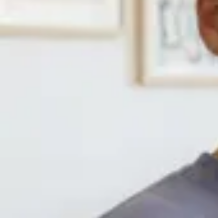
Impresa
Altri casi d'uso
IA
IA
Avatar e voci AI
Editing IA
Generazione IA
Tutti gli strumenti IA
Risorse
Imparare
Blog