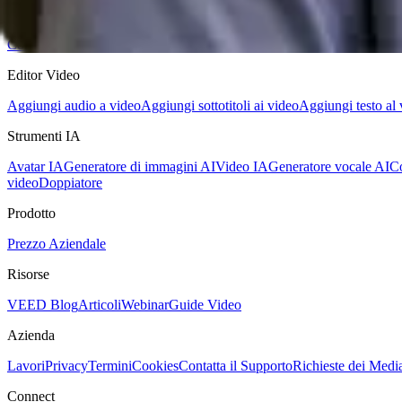
Convertitore audio
Convertitore video
Editor Video
Aggiungi audio a video
Aggiungi sottotitoli ai video
Aggiungi testo al
Strumenti IA
Avatar IA
Generatore di immagini AI
Video IA
Generatore vocale AI
Co
video
Doppiatore
Prodotto
Prezzo
Aziendale
Risorse
VEED Blog
Articoli
Webinar
Guide Video
Azienda
Lavori
Privacy
Termini
Cookies
Contatta il Supporto
Richieste dei Medi
Connect