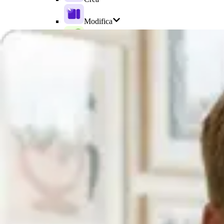
Modifica
Pubblicare
Altri strumenti
Casi d'uso
Casi d'uso
Marketing
Formazione
Comunicazioni interne
Vendite
Per dimensione aziendale