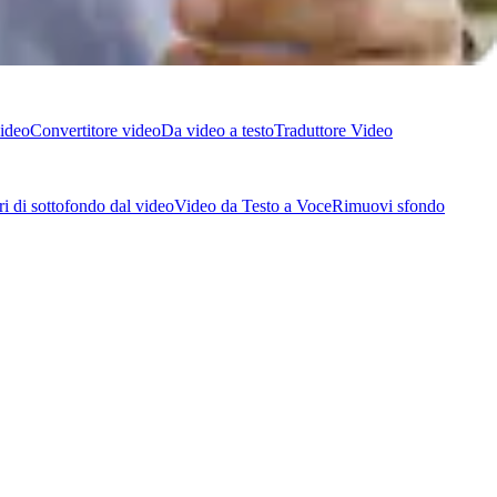
ideo
Convertitore video
Da video a testo
Traduttore Video
 di sottofondo dal video
Video da Testo a Voce
Rimuovi sfondo