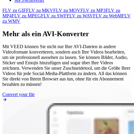
MP3-Konverter
FLV zu GIF
FLV zu MKV
FLV zu MOV
FLV zu MP3
FLV zu
MP4
FLV zu MPEG
FLV zu SWF
FLV zu WAV
FLV zu WebM
FLV
zu WMV
Mehr als ein AVI-Konverter
Mit VEED können Sie nicht nur Ihre AVI-Dateien in andere
Videoformate konvertieren, sondern auch Ihre Videos bearbeiten,
um sie professionell aussehen zu lassen. Sie können Bilder, Audio,
Sticker und Emojis hinzufügen und sogar über Ihre Videos
zeichnen. Verwenden Sie unser Zuschneidetool, um die Größe Ihrer
Videos für jede Social-Media-Plattform zu ändern. All das können
Sie direkt von Ihrem Browser aus tun, ohne für ein Abonnement
bezahlen zu müssen!
Convert your file