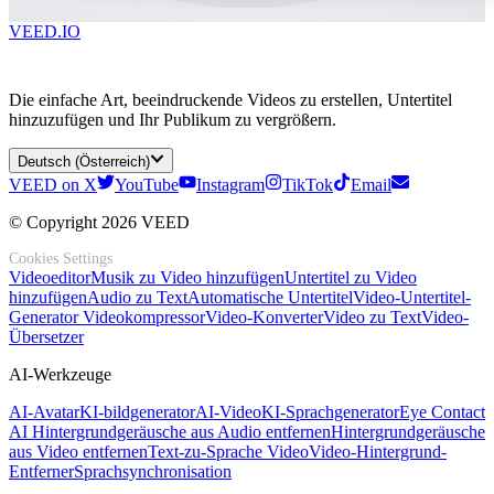
VEED.IO
Die einfache Art, beeindruckende Videos zu erstellen, Untertitel
hinzuzufügen und Ihr Publikum zu vergrößern.
Deutsch (Österreich)
VEED on X
YouTube
Instagram
TikTok
Email
© Copyright 2026 VEED
Cookies Settings
Videoeditor
Musik zu Video hinzufügen
Untertitel zu Video
hinzufügen
Audio zu Text
Automatische Untertitel
Video-Untertitel-
Generator
Videokompressor
Video-Konverter
Video zu Text
Video-
Übersetzer
AI-Werkzeuge
AI-Avatar
KI-bildgenerator
AI-Video
KI-Sprachgenerator
Eye Contact
AI
Hintergrundgeräusche aus Audio entfernen
Hintergrundgeräusche
aus Video entfernen
Text-zu-Sprache Video
Video-Hintergrund-
Entferner
Sprachsynchronisation