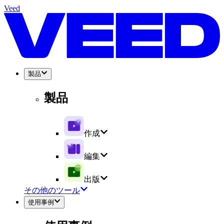
Veed
製品
製品
作成
編集
出版
その他のツール
使用事例