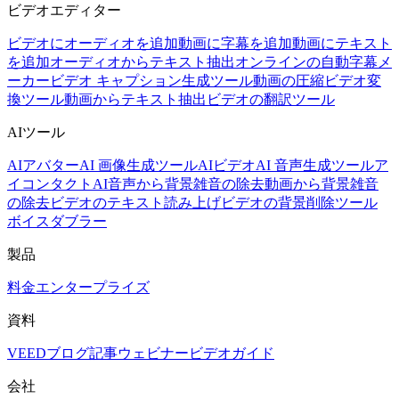
ビデオエディター
ビデオにオーディオを追加
動画に字幕を追加
動画にテキスト
を追加
オーディオからテキスト抽出
オンラインの自動字幕メ
ーカー
ビデオ キャプション生成ツール
動画の圧縮
ビデオ変
換ツール
動画からテキスト抽出
ビデオの翻訳ツール
AIツール
AIアバター
AI 画像生成ツール
AIビデオ
AI 音声生成ツール
ア
イコンタクトAI
音声から背景雑音の除去
動画から背景雑音
の除去
ビデオのテキスト読み上げ
ビデオの背景削除ツール
ボイスダブラー
製品
料金
エンタープライズ
資料
VEEDブログ
記事
ウェビナー
ビデオガイド
会社