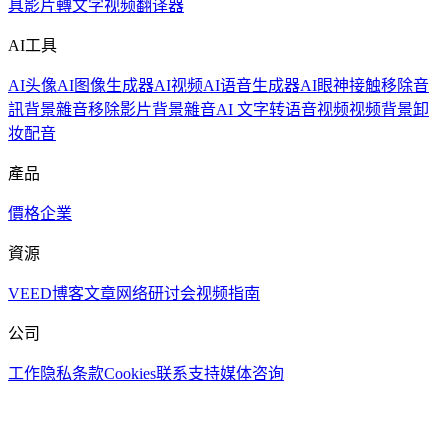
具
影片轉文字
视频翻译器
AI工具
AI头像
AI图像生成器
AI视频
AI语音生成器
AI眼神接触
移除音
訊背景雜音
移除影片背景雜音
AI 文字转语音视频
视频背景卸
妆
配音
產品
價格
企業
資源
VEED博客
文章
网络研讨会
视频指南
公司
工作
隐私
条款
Cookies
联系支持
媒体咨询