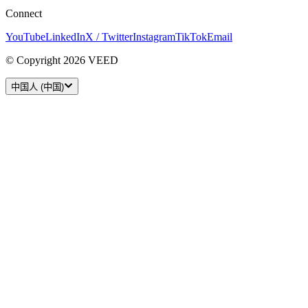
Connect
YouTube
LinkedIn
X / Twitter
Instagram
TikTok
Email
© Copyright 2026 VEED
中国人 (中国)