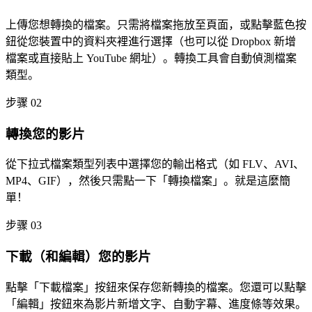
上傳您想轉換的檔案。只需將檔案拖放至頁面，或點擊藍色按
鈕從您裝置中的資料夾裡進行選擇（也可以從 Dropbox 新增
檔案或直接貼上 YouTube 網址）。轉換工具會自動偵測檔案
類型。
步骤 02
轉換您的影片
從下拉式檔案類型列表中選擇您的輸出格式（如 FLV、AVI、
MP4、GIF），然後只需點一下「轉換檔案」。就是這麼簡
單！
步骤 03
下載（和編輯）您的影片
點擊「下載檔案」按鈕來保存您新轉換的檔案。您還可以點擊
「編輯」按鈕來為影片新增文字、自動字幕、進度條等效果。