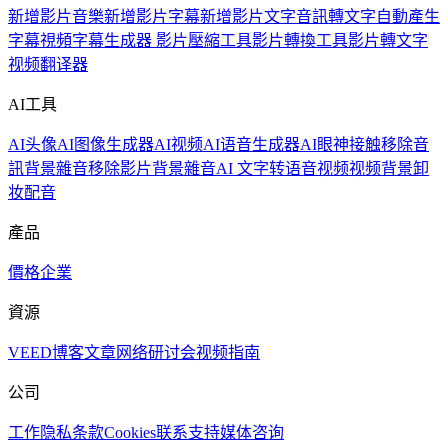
新增影片音樂
新增影片字幕
新增影片文字
音訊轉文字
自動產生
字幕
視頻字幕生成器
影片壓縮工具
影片轉換工具
影片轉文字
视频翻译器
AI工具
AI头像
AI图像生成器
AI视频
AI语音生成器
AI眼神接触
移除音
訊背景雜音
移除影片背景雜音
AI 文字转语音视频
视频背景卸
妆
配音
產品
價格
企業
資源
VEED博客
文章
网络研讨会
视频指南
公司
工作
隐私
条款
Cookies
联系支持
媒体咨询