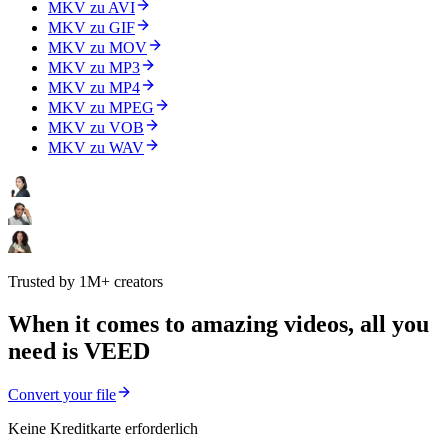
MKV zu AVI
MKV zu GIF
MKV zu MOV
MKV zu MP3
MKV zu MP4
MKV zu MPEG
MKV zu VOB
MKV zu WAV
Trusted by 1M+ creators
When it comes to amazing videos, all you
need is VEED
Convert your file
Keine Kreditkarte erforderlich