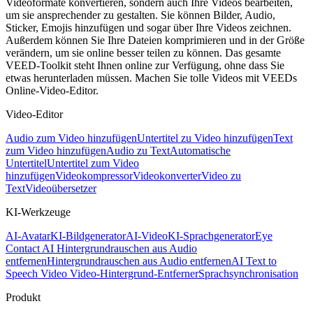
Videoformate konvertieren, sondern auch Ihre Videos bearbeiten,
um sie ansprechender zu gestalten. Sie können Bilder, Audio,
Sticker, Emojis hinzufügen und sogar über Ihre Videos zeichnen.
Außerdem können Sie Ihre Dateien komprimieren und in der Größe
verändern, um sie online besser teilen zu können. Das gesamte
VEED-Toolkit steht Ihnen online zur Verfügung, ohne dass Sie
etwas herunterladen müssen. Machen Sie tolle Videos mit VEEDs
Online-Video-Editor.
Video-Editor
Audio zum Video hinzufügen
Untertitel zu Video hinzufügen
Text
zum Video hinzufügen
Audio zu Text
Automatische
Untertitel
Untertitel zum Video
hinzufügen
Videokompressor
Videokonverter
Video zu
Text
Videoübersetzer
KI-Werkzeuge
AI-Avatar
KI-Bildgenerator
AI-Video
KI-Sprachgenerator
Eye
Contact AI
Hintergrundrauschen aus Audio
entfernen
Hintergrundrauschen aus Audio entfernen
AI Text to
Speech Video
Video-Hintergrund-Entferner
Sprachsynchronisation
Produkt