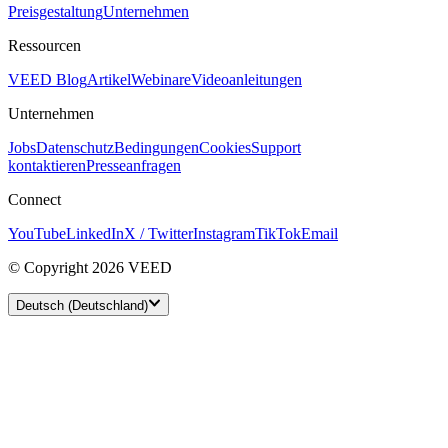
Preisgestaltung
Unternehmen
Ressourcen
VEED Blog
Artikel
Webinare
Videoanleitungen
Unternehmen
Jobs
Datenschutz
Bedingungen
Cookies
Support
kontaktieren
Presseanfragen
Connect
YouTube
LinkedIn
X / Twitter
Instagram
TikTok
Email
© Copyright 2026 VEED
Deutsch (Deutschland)