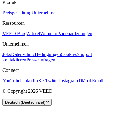
Produkt
Preisgestaltung
Unternehmen
Ressourcen
VEED Blog
Artikel
Webinare
Videoanleitungen
Unternehmen
Jobs
Datenschutz
Bedingungen
Cookies
Support
kontaktieren
Presseanfragen
Connect
YouTube
LinkedIn
X / Twitter
Instagram
TikTok
Email
© Copyright 2026 VEED
Deutsch (Deutschland)