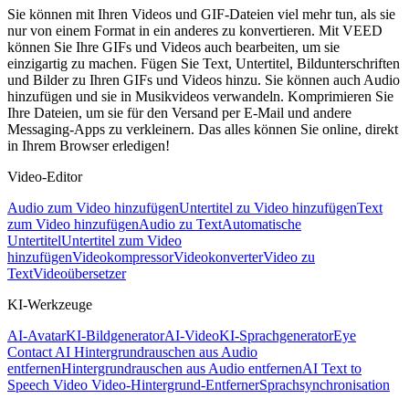
Sie können mit Ihren Videos und GIF-Dateien viel mehr tun, als sie
nur von einem Format in ein anderes zu konvertieren. Mit VEED
können Sie Ihre GIFs und Videos auch bearbeiten, um sie
einzigartig zu machen. Fügen Sie Text, Untertitel, Bildunterschriften
und Bilder zu Ihren GIFs und Videos hinzu. Sie können auch Audio
hinzufügen und sie in Musikvideos verwandeln. Komprimieren Sie
Ihre Dateien, um sie für den Versand per E-Mail und andere
Messaging-Apps zu verkleinern. Das alles können Sie online, direkt
in Ihrem Browser erledigen!
Video-Editor
Audio zum Video hinzufügen
Untertitel zu Video hinzufügen
Text
zum Video hinzufügen
Audio zu Text
Automatische
Untertitel
Untertitel zum Video
hinzufügen
Videokompressor
Videokonverter
Video zu
Text
Videoübersetzer
KI-Werkzeuge
AI-Avatar
KI-Bildgenerator
AI-Video
KI-Sprachgenerator
Eye
Contact AI
Hintergrundrauschen aus Audio
entfernen
Hintergrundrauschen aus Audio entfernen
AI Text to
Speech Video
Video-Hintergrund-Entferner
Sprachsynchronisation