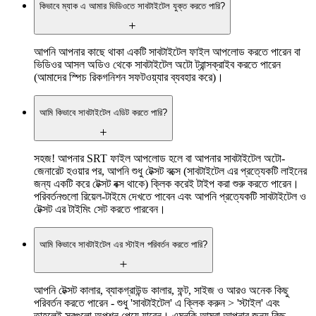
কিভাবে ম্যাক এ আমার ভিডিওতে সাবটাইটেল যুক্ত করতে পারি?
আপনি আপনার কাছে থাকা একটি সাবটাইটেল ফাইল আপলোড করতে পারেন বা
ভিডিওর আসল অডিও থেকে সাবটাইটেল অটো ট্রান্সক্রাইব করতে পারেন
(আমাদের স্পিচ রিকগনিশন সফটওয়্যার ব্যবহার করে)।
আমি কিভাবে সাবটাইটেল এডিট করতে পারি?
সহজ! আপনার SRT ফাইল আপলোড হলে বা আপনার সাবটাইটেল অটো-
জেনারেট হওয়ার পর, আপনি শুধু টেক্সট বক্সে (সাবটাইটেল এর প্রত্যেকটি লাইনের
জন্য একটি করে টেক্সট বক্স থাকে) ক্লিক করেই টাইপ করা শুরু করতে পারেন।
পরিবর্তনগুলো রিয়েল-টাইমে দেখতে পাবেন এবং আপনি প্রত্যেকটি সাবটাইটেল ও
টেক্সট এর টাইমিং সেট করতে পারবেন।
আমি কিভাবে সাবটাইটেল এর স্টাইল পরিবর্তন করতে পারি?
আপনি টেক্সট কালার, ব্যাকগ্রাউন্ড কালার, ফন্ট, সাইজ ও আরও অনেক কিছু
পরিবর্তন করতে পারেন - শুধু 'সাবটাইটেল' এ ক্লিক করুন > 'স্টাইল' এবং
তাহলেই সবগুলো অপশন পেয়ে যাবেন। এমনকি আমরা আপনার জন্য কিছু