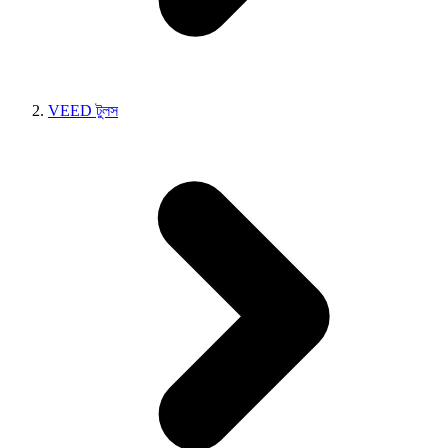
VEED টুলস