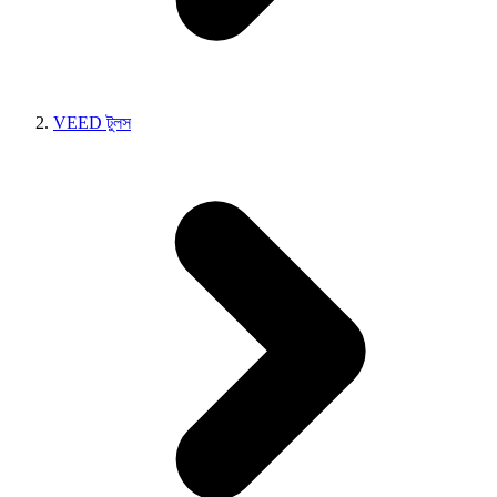
VEED টুলস