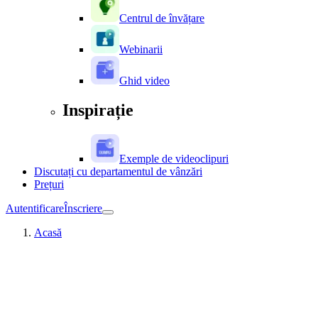
Centrul de învățare
Webinarii
Ghid video
Inspirație
Exemple de videoclipuri
Discutați cu departamentul de vânzări
Prețuri
Autentificare
Înscriere
Acasă