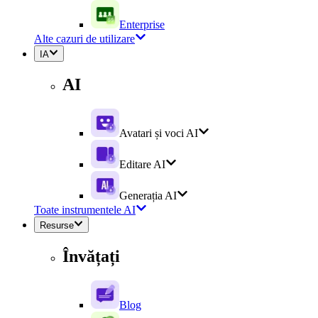
Enterprise
Alte cazuri de utilizare
IA
AI
Avatari și voci AI
Editare AI
Generația AI
Toate instrumentele AI
Resurse
Învățați
Blog