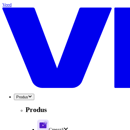
Veed
Produs
Produs
Creează