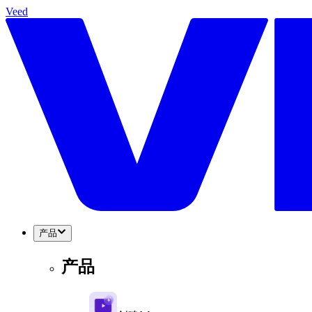
Veed
产品
产品