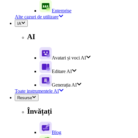
Enterprise
Alte cazuri de utilizare
IA
AI
Avatari și voci AI
Editare AI
Generația AI
Toate instrumentele AI
Resurse
Învățați
Blog