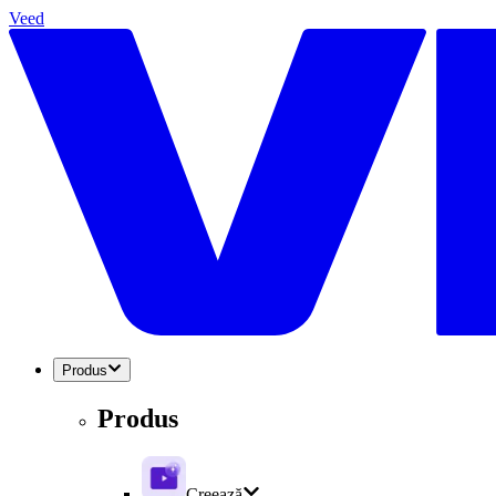
Veed
Produs
Produs
Creează