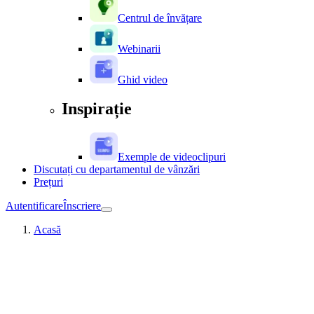
Centrul de învățare
Webinarii
Ghid video
Inspirație
Exemple de videoclipuri
Discutați cu departamentul de vânzări
Prețuri
Autentificare
Înscriere
Acasă