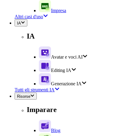
Impresa
Altri casi d'uso
IA
IA
Avatar e voci AI
Editing IA
Generazione IA
Tutti gli strumenti IA
Risorse
Imparare
Blog