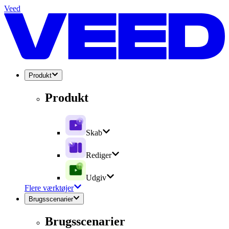
Veed
Produkt
Produkt
Skab
Rediger
Udgiv
Flere værktøjer
Brugsscenarier
Brugsscenarier