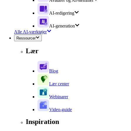
Avatarer og AI-stemmer
AI-redigering
AI-generation
Alle AI-værktøjer
Ressourcer
Lær
Blog
Lær center
Webinarer
Video-guide
Inspiration