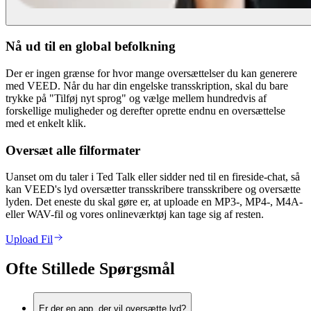
Nå ud til en global befolkning
Der er ingen grænse for hvor mange oversættelser du kan generere
med VEED. Når du har din engelske transskription, skal du bare
trykke på "Tilføj nyt sprog" og vælge mellem hundredvis af
forskellige muligheder og derefter oprette endnu en oversættelse
med et enkelt klik.
Oversæt alle filformater
Uanset om du taler i Ted Talk eller sidder ned til en fireside-chat, så
kan VEED's lyd oversætter transskribere transskribere og oversætte
lyden. Det eneste du skal gøre er, at uploade en MP3-, MP4-, M4A-
eller WAV-fil og vores onlineværktøj kan tage sig af resten.
Upload Fil
Ofte Stillede Spørgsmål
Er der en app, der vil oversætte lyd?