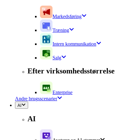
Markedsføring
Træning
Intern kommunikation
Salg
Efter virksomhedsstørrelse
Enterprise
Andre brugsscenarier
AI
AI