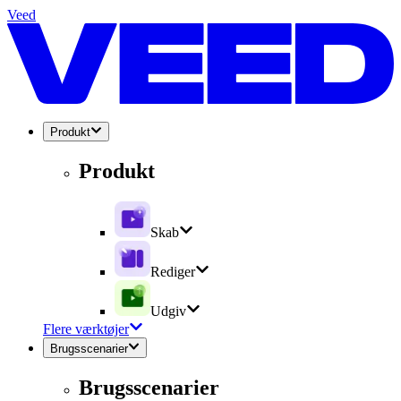
Veed
Produkt
Produkt
Skab
Rediger
Udgiv
Flere værktøjer
Brugsscenarier
Brugsscenarier