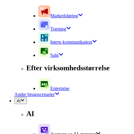
Markedsføring
Træning
Intern kommunikation
Salg
Efter virksomhedsstørrelse
Enterprise
Andre brugsscenarier
AI
AI