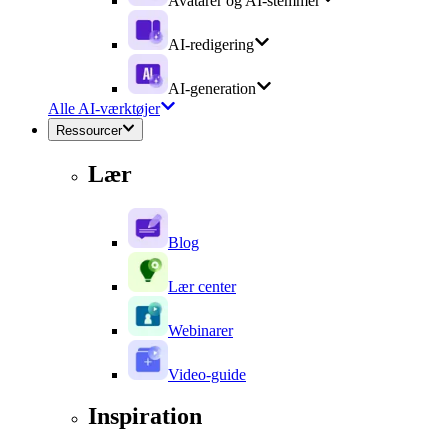
Avatarer og AI-stemmer
AI-redigering
AI-generation
Alle AI-værktøjer
Ressourcer
Lær
Blog
Lær center
Webinarer
Video-guide
Inspiration