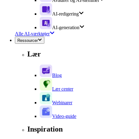
Avatarer og AI-stemmer
AI-redigering
AI-generation
Alle AI-værktøjer
Ressourcer
Lær
Blog
Lær center
Webinarer
Video-guide
Inspiration