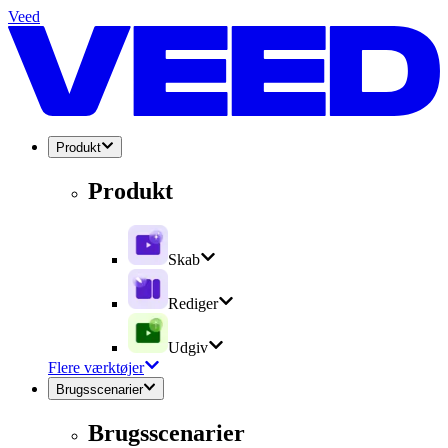
Veed
Produkt
Produkt
Skab
Rediger
Udgiv
Flere værktøjer
Brugsscenarier
Brugsscenarier