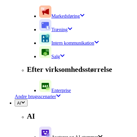
Markedsføring
Træning
Intern kommunikation
Salg
Efter virksomhedsstørrelse
Enterprise
Andre brugsscenarier
AI
AI