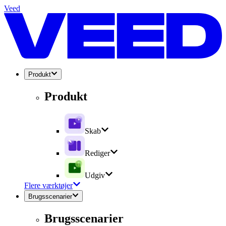
Veed
Produkt
Produkt
Skab
Rediger
Udgiv
Flere værktøjer
Brugsscenarier
Brugsscenarier