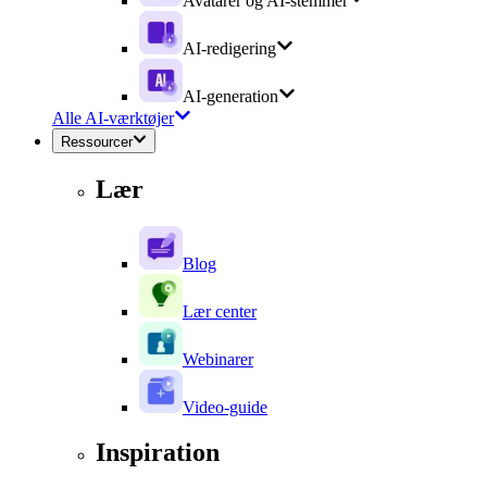
Avatarer og AI-stemmer
AI-redigering
AI-generation
Alle AI-værktøjer
Ressourcer
Lær
Blog
Lær center
Webinarer
Video-guide
Inspiration