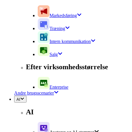
Markedsføring
Træning
Intern kommunikation
Salg
Efter virksomhedsstørrelse
Enterprise
Andre brugsscenarier
AI
AI