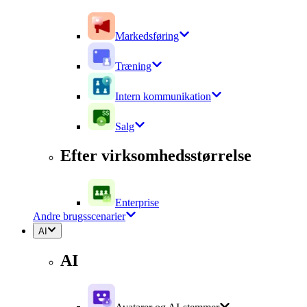
Markedsføring
Træning
Intern kommunikation
Salg
Efter virksomhedsstørrelse
Enterprise
Andre brugsscenarier
AI
AI