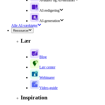
Avatarer og AI-stemmer
AI-redigering
AI-generation
Alle AI-værktøjer
Ressourcer
Lær
Blog
Lær center
Webinarer
Video-guide
Inspiration