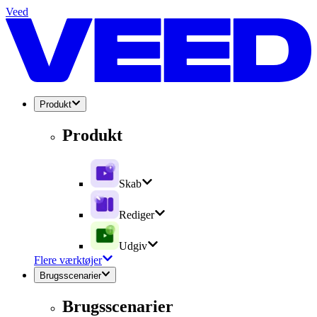
Veed
Produkt
Produkt
Skab
Rediger
Udgiv
Flere værktøjer
Brugsscenarier
Brugsscenarier