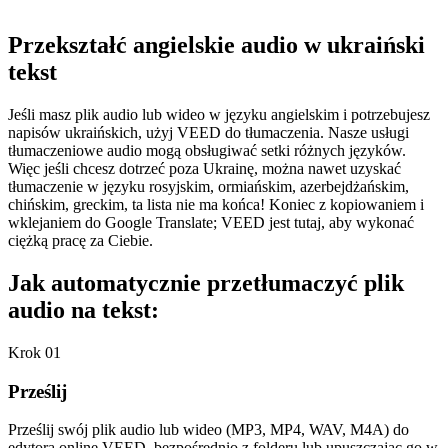
Przekształć angielskie audio w ukraiński
tekst
Jeśli masz plik audio lub wideo w języku angielskim i potrzebujesz
napisów ukraińskich, użyj VEED do tłumaczenia. Nasze usługi
tłumaczeniowe audio mogą obsługiwać setki różnych języków.
Więc jeśli chcesz dotrzeć poza Ukrainę, można nawet uzyskać
tłumaczenie w języku rosyjskim, ormiańskim, azerbejdżańskim,
chińskim, greckim, ta lista nie ma końca! Koniec z kopiowaniem i
wklejaniem do Google Translate; VEED jest tutaj, aby wykonać
ciężką pracę za Ciebie.
Jak automatycznie przetłumaczyć plik
audio na tekst:
Krok 01
Prześlij
Prześlij swój plik audio lub wideo (MP3, MP4, WAV, M4A) do
edytora online VEED, bezpośrednio z folderu lub upuszczając go w