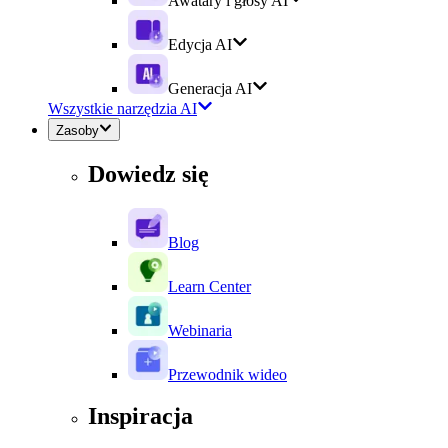
Awatary i głosy AI
Edycja AI
Generacja AI
Wszystkie narzędzia AI
Zasoby
Dowiedz się
Blog
Learn Center
Webinaria
Przewodnik wideo
Inspiracja