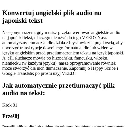
Konwertuj angielski plik audio na
japoński tekst
Następnym razem, gdy musisz przekonwertować angielskie audio
na japoński tekst, dlaczego nie użyć do tego VEED? Nasz
automatyczny tłumacz audio działa z błyskawiczną prędkością, aby
utworzyć transkrypcję dowolnego formatu audio lub wideo w
języku angielskim przed przetłumaczeniem tekstu na język japoński.
A jeśli słuchacze mówią po hiszpańsku, francusku, włosku,
niemiecku (w każdym języku), nasze oprogramowanie również
może stworzyć dla nich tłumaczenie. Zapomnij o Happy Scribe i
Google Translate; po prostu użyj VEED!
Jak automatycznie przetłumaczyć plik
audio na tekst:
Krok 01
Prześlij
Prześlij plik audio lub wideo do edytora (wybierając go z komputera