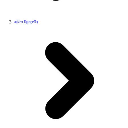
অডিও ট্রান্সলেটর