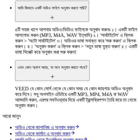
আমি কিভাবে একটি অডিও ফাইল অনুবাদ করতে পারি?
৫টি সহজ ধাপে আপনার অডিও/ভিডিও ফাইলকে অনুবাদ করুনঃ ১। একটি ফাইল
আপলোড করুন (MP3, M4A, WAV ইত্যাদি) ২। 'সাবটাইটেল' এ ক্লিক
করুন > 'অটো সাবটাইটেল' ৩। অডিওর ভাষা সনাক্ত করে 'শুরু করুন' এ ক্লিক
করুন। ৪। 'অনুবাদ করুন' এ ক্লিক করুন > 'নতুন ভাষা যুক্ত করুন' ৫। একটি
ভাষা সিলেক্ট করে অনুবাদ করা শুরু করুন!
এমন কোন অ্যাপ আছে, যা শুনে অনুবাদ করতে পারে?
VEED যে কোন সোর্স থেকে যে কোন সময় যে কোন জায়গায় অডিও অনুবাদ
করে দিবে। শুধু অনলাইন এডিটরে একটি MP3, MP4, M4A বা WAV
আমদানি করুন, এরপর সফটওয়্যার দিয়ে একটি ট্রান্সক্রিপশন তৈরি করে তা থেকে
অনুবাদ করুন।
আরো জানুন
অডিও থেকে জাপানিজ এ অনুবাদ করুন
অডিও থেকে জার্মান এ অনুবাদ করুন
আরবি অডিও থেকে ইংরেজিতে অনুবাদ করুন