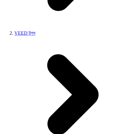
VEED টুলস