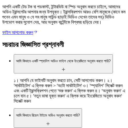
আপনি একটি টেড টক বা পডকাস্ট, ইন্টারভিউ বা স্পিচ অনুবাদ করতে চাইলে, আমাদের
অডিও ট্রান্সলেটর আপনার জন্য উপযুক্ত। ট্রান্সক্রিপশন আরও বেশি মানুষকে (কানে কম
শুনেন এমন মানুষ ও যে সব মানুষ সাউন্ড ছাড়াই ভিডিও দেখেন তাদের সহ) ভিডিও
উপভোগ করার সুযোগ দেয়, আর অনুবাদ কন্টেন্টকে বিশ্বময় ছড়িয়ে দেয়।
ফাইল আপলোড করুন
সচরাচর জিজ্ঞাসিত প্রশ্নাবলী
আমি কিভাবে একটি স্প্যানিশ অডিও ফাইল থেকে ইংরেজিতে অনুবাদ করতে পারি?
১। আপনি যে ফাইলটি অনুবাদ করতে চান, সেটি আপলোড করুন। ২।
'সাবটাইটেল' এ ক্লিক করুন > 'অটো সাবটাইটেল' ৩। 'স্প্যানিশ’ সিলেক্ট করুন
এবং একটি ট্রান্সক্রিপশন পেতে 'শুরু করুন' এ ক্লিক করুন ৪। 'অনুবাদ করুন' এ
চলে যান ৫। 'নতুন ভাষা যুক্ত করুন' এ ক্লিক করে 'ইংরেজিতে অনুবাদ করুন'
সিলেক্ট করুন
আমি কিভাবে রিয়েল টাইমে অডিও অনুবাদ করতে পারি?