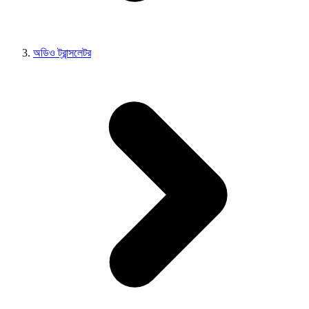
অডিও ট্রান্সলেটর