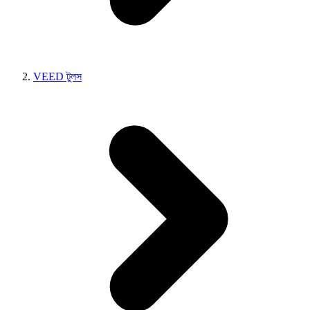
VEED টুলস