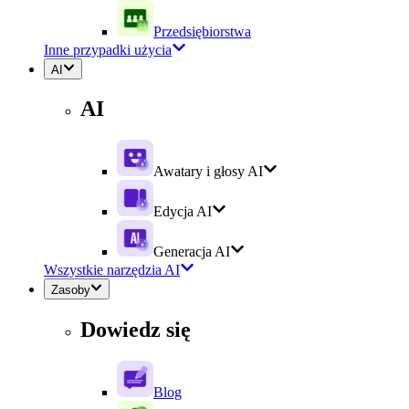
Przedsiębiorstwa
Inne przypadki użycia
AI
AI
Awatary i głosy AI
Edycja AI
Generacja AI
Wszystkie narzędzia AI
Zasoby
Dowiedz się
Blog