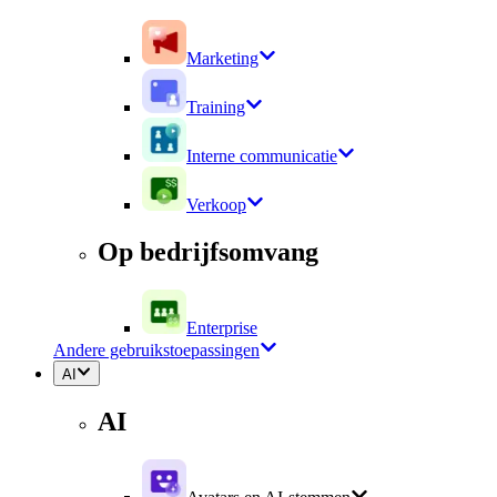
Marketing
Training
Interne communicatie
Verkoop
Op bedrijfsomvang
Enterprise
Andere gebruikstoepassingen
AI
AI