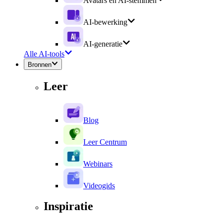
Avatars en AI-stemmen
AI-bewerking
AI-generatie
Alle AI-tools
Bronnen
Leer
Blog
Leer Centrum
Webinars
Videogids
Inspiratie