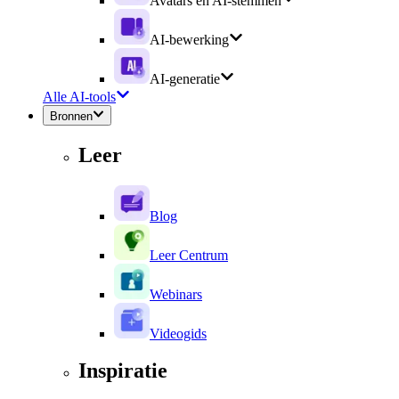
Avatars en AI-stemmen
AI-bewerking
AI-generatie
Alle AI-tools
Bronnen
Leer
Blog
Leer Centrum
Webinars
Videogids
Inspiratie