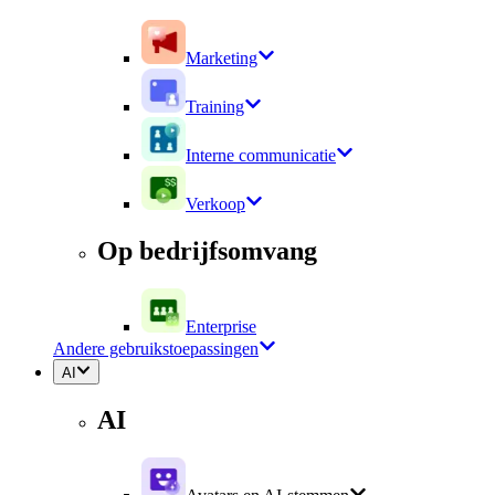
Marketing
Training
Interne communicatie
Verkoop
Op bedrijfsomvang
Enterprise
Andere gebruikstoepassingen
AI
AI