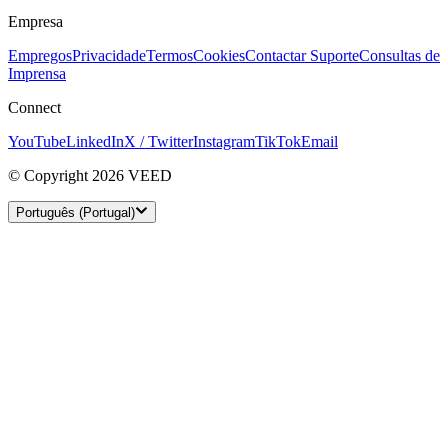
Empresa
Empregos
Privacidade
Termos
Cookies
Contactar Suporte
Consultas de
Imprensa
Connect
YouTube
LinkedIn
X / Twitter
Instagram
TikTok
Email
© Copyright 2026 VEED
Português (Portugal)