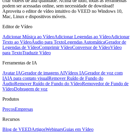
criar vídeos de alta qualidade. Acima de tudo, todas as ferramentas
podem ser acessadas online, sem necessidade de download!
Aproveita o editor de vídeo intuitivo do VEED no Windows 10,
Mac, Linux e dispositivos móveis.
Editor de Vídeo
Adicionar Música ao Vídeo
Adicionar Legendas ao Vídeo
Adicionar
Texto ao Vídeo
Áudio para Texto
Legendas Automática
Gerador de
Legendas de Vídeo
Comprimir Vídeo
Conversor de Vídeo
Vídeo
para Texto
Traduzir Vídeo
Ferramentas de IA
Avatar IA
Gerador de imagens AI
Vídeos IA
Gerador de voz com
IA
IA para contato visual
Remover Ruído de Fundo do
Áudio
Remover Ruído de Fundo do Vídeo
Removedor de Fundo de
Vídeo
Dobragem de voz
Produtos
Preços
Empresas
Recursos
Blog de VEED
Artigos
Webinars
Guias em Vídeo