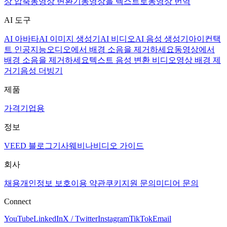
상 압축
동영상 변환기
동영상을 텍스트로
동영상 번역
AI 도구
AI 아바타
AI 이미지 생성기
AI 비디오
AI 음성 생성기
아이컨택
트 인공지능
오디오에서 배경 소음을 제거하세요
동영상에서
배경 소음을 제거하세요
텍스트 음성 변환 비디오
영상 배경 제
거기
음성 더빙기
제품
가격
기업용
정보
VEED 블로그
기사
웨비나
비디오 가이드
회사
채용
개인정보 보호
이용 약관
쿠키
지원 문의
미디어 문의
Connect
YouTube
LinkedIn
X / Twitter
Instagram
TikTok
Email